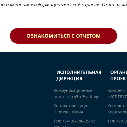
об изменениях в фармацевтической отрасли. Отчет за ян
ОЗНАКОМИТЬСЯ С ОТЧЕТОМ
ИСПОЛНИТЕЛЬНАЯ
ОРГАН
ДИРЕКЦИЯ
ПРОЕК
Коммуникационное
Конгресс
агентство «Эр Экс Код»
«КСТ ГРУ
Контактное лицо:
Контактно
Чернова Юлия
Коршунов
Тел: +7-495-786-25-43
Тел: +7-9